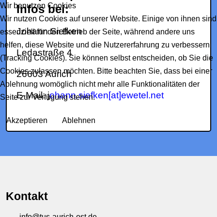
Wir benutzen Cookies
Infos bei:
Wir nutzen Cookies auf unserer Website. Einige von ihnen sind
Johann Siefken
essenziell für den Betrieb der Seite, während andere uns
helfen, diese Website und die Nutzererfahrung zu verbessern
Ledastraße 4
(Tracking Cookies). Sie können selbst entscheiden, ob Sie die
Cookies zulassen möchten. Bitte beachten Sie, dass bei einer
26603 Aurich
Ablehnung womöglich nicht mehr alle Funktionalitäten der
E-Mail: j
ohann.siefken[at]ewetel.net
Seite zur Verfügung stehen.
Akzeptieren
Ablehnen
Kontakt
info@tus-aurich-ost.de