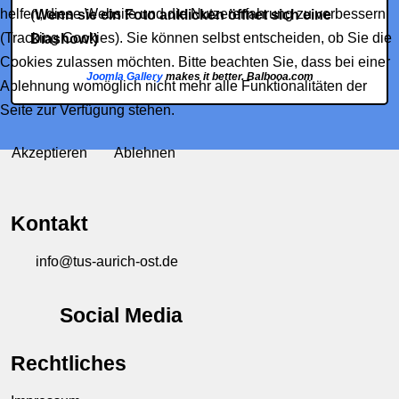
helfen, diese Website und die Nutzererfahrung zu verbessern
(
Wenn sie ein Foto anklicken öffnet sich eine
(Tracking Cookies). Sie können selbst entscheiden, ob Sie die
Diashow!)
Cookies zulassen möchten. Bitte beachten Sie, dass bei einer
Joomla Gallery
makes it better. Balbooa.com
Ablehnung womöglich nicht mehr alle Funktionalitäten der
Seite zur Verfügung stehen.
Akzeptieren
Ablehnen
Kontakt
info@tus-aurich-ost.de
Social Media
Rechtliches