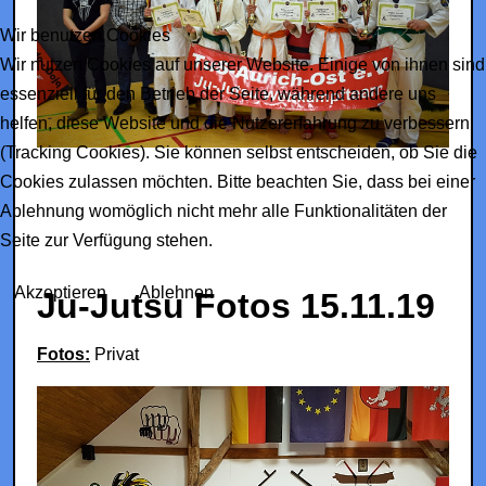
Wir benutzen Cookies
Wir nutzen Cookies auf unserer Website. Einige von ihnen sind
essenziell für den Betrieb der Seite, während andere uns
helfen, diese Website und die Nutzererfahrung zu verbessern
(Tracking Cookies). Sie können selbst entscheiden, ob Sie die
Cookies zulassen möchten. Bitte beachten Sie, dass bei einer
Ablehnung womöglich nicht mehr alle Funktionalitäten der
Seite zur Verfügung stehen.
Akzeptieren
Ablehnen
Ju-Jutsu Fotos 15.11.19
Fotos:
Privat